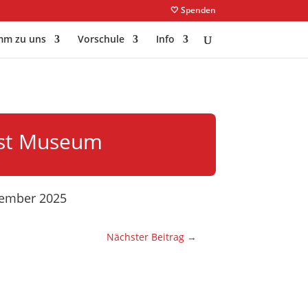
🤍 Spenden
m zu uns
Vorschule
Info
nst Museum
ezember 2025
Nächster Beitrag
→