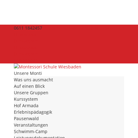
0611 1842457
info@montessori-schule-wiesbaden.de
Facebook
Instagram
Facebook
Instagram
🤍 Spenden
Unsere Monti
Was uns ausmacht
Auf einen Blick
Unsere Gruppen
Kurssystem
Hof Armada
Erlebnispädagogik
Pausenwald
Veranstaltungen
Schwimm-Camp
Leistungsdokumentation