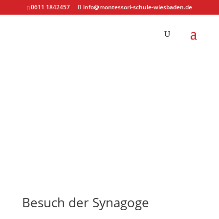
0611 1842457
info@montessori-schule-wiesbaden.de
Besuch der Synagoge