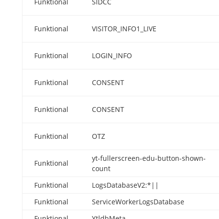
Funktional
SIDCC
Funktional
VISITOR_INFO1_LIVE
Funktional
LOGIN_INFO
Funktional
CONSENT
Funktional
CONSENT
Funktional
OTZ
yt-fullerscreen-edu-button-shown-
Funktional
count
Funktional
LogsDatabaseV2:*||
Funktional
ServiceWorkerLogsDatabase
Funktional
YtldbMeta