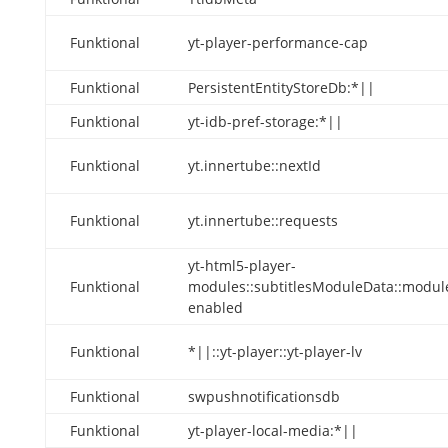
Funktional
yt-player-performance-cap
Funktional
PersistentEntityStoreDb:*||
Funktional
yt-idb-pref-storage:*||
Funktional
yt.innertube::nextId
Funktional
yt.innertube::requests
yt-html5-player-
Funktional
modules::subtitlesModuleData::modul
enabled
Funktional
*||::yt-player::yt-player-lv
Funktional
swpushnotificationsdb
Funktional
yt-player-local-media:*||