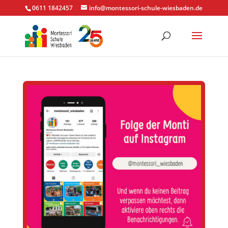
0611 1842457
info@montessori-schule-wiesbaden.de